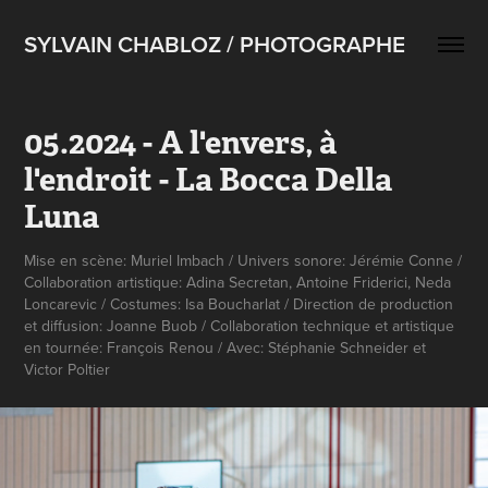
SYLVAIN CHABLOZ / PHOTOGRAPHE
05.2024 - A l'envers, à 
l'endroit - La Bocca Della 
Luna
Mise en scène: Muriel Imbach / Univers sonore: Jérémie Conne /
Collaboration artistique: Adina Secretan, Antoine Friderici, Neda
Loncarevic / Costumes: Isa Boucharlat / Direction de production
et diffusion: Joanne Buob / Collaboration technique et artistique
en tournée: François Renou / Avec: Stéphanie Schneider et